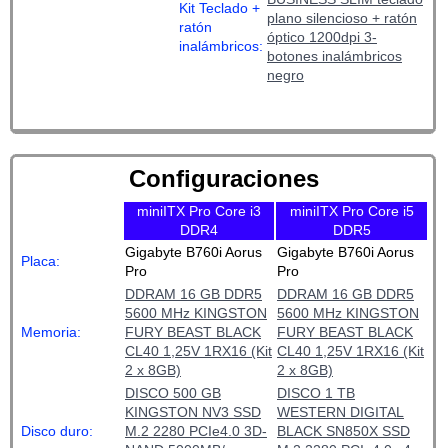
Kit Teclado +
plano silencioso + ratón
ratón
óptico 1200dpi 3-
inalámbricos:
botones inalámbricos
negro
Configuraciones
miniITX Pro Core i3
miniITX Pro Core i5
DDR4
DDR5
Gigabyte B760i Aorus
Gigabyte B760i Aorus
Placa:
Pro
Pro
DDRAM 16 GB DDR5
DDRAM 16 GB DDR5
5600 MHz KINGSTON
5600 MHz KINGSTON
Memoria:
FURY BEAST BLACK
FURY BEAST BLACK
CL40 1,25V 1RX16 (Kit
CL40 1,25V 1RX16 (Kit
2 x 8GB)
2 x 8GB)
DISCO 500 GB
DISCO 1 TB
KINGSTON NV3 SSD
WESTERN DIGITAL
Disco duro:
M.2 2280 PCIe4.0 3D-
BLACK SN850X SSD