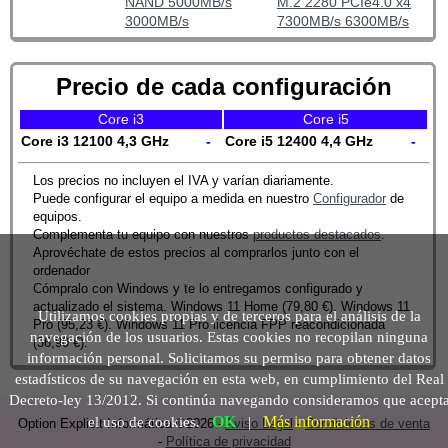
NAND 5000MB/s
M.2 2280 PCIe4.0 x4
3000MB/s
7300MB/s 6300MB/s
Precio de cada configuración
Core i3
Core i5
Core i3 12100 4,3 GHz
-
Core i5 12400 4,4 GHz
-
Los precios no incluyen el IVA y varían diariamente.
Puede configurar el equipo a medida en nuestro
Configurador
de
equipos.
Complementa tu equipo con nuestros
productos destacados
.
Aprovéchate de estos precios al comprarlos junto con el
ordenador
Cómpralo con Windows y te lo entregamos configurado y
actualizado el sistema. Windows 11 Home (79,80 €). Windows 11
Utilizamos cookies propias y de terceros para el análisis de la
Pro (95,23 €). Windows 11 Pro licencia FPP reacondicionada
navegación de los usuarios. Estas cookies no recopilan ninguna
(36,90 €).
información personal. Solicitamos su permiso para obtener datos
estadísticos de su navegación en esta web, en cumplimiento del Real
Decreto-ley 13/2012. Si continúa navegando consideramos que acept
OK
Más información
el uso de cookies.
|
Option Explicit Informática ©2026 -
Aviso Legal
-
Condiciones de venta
-
Política de privacidad