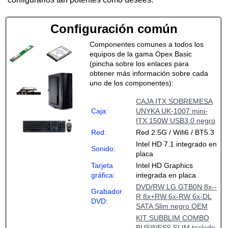
Configuración común
Componentes comunes a todos los
equipos de la gama Opex Basic
(pincha sobre los enlaces para
obtener más información sobre cada
uno de los componentes):
CAJA ITX SOBREMESA
Caja:
UNYKA UK-1007 mini-
ITX 150W USB3.0 negro
Red:
Red 2.5G / Wifi6 / BT5.3
Intel HD 7.1 integrado en
Sonido:
placa
Tarjeta
Intel HD Graphics
gráfica:
integrada en placa
DVD/RW LG GTB0N 8x--
Grabador
R 8x+RW 6x-RW 6x-DL
DVD:
SATA Slim negro OEM
KIT SUBBLIM COMBO
BUSINESS SLIM teclado