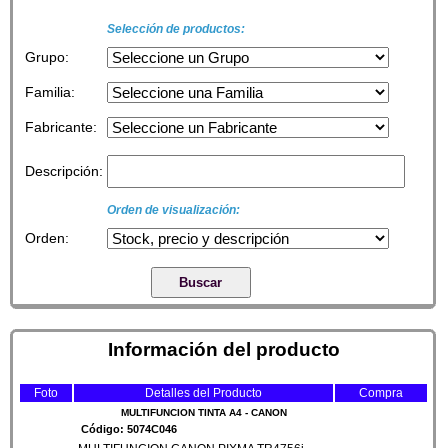
Selección de productos:
Grupo:
Familia:
Fabricante:
Descripción:
Orden de visualización:
Orden:
Información del producto
Foto
Detalles del Producto
Compra
MULTIFUNCION TINTA A4 - CANON
Código: 5074C046