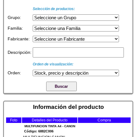
Selección de productos:
Grupo:
Familia:
Fabricante:
Descripción:
Orden de visualización:
Orden:
Información del producto
Foto
Detalles del Producto
Compra
MULTIFUNCION TINTA A4 - CANON
Código: 6882C006