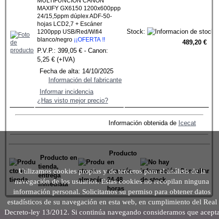
MULTIFUNCION CANON
MAXIFY GX6150 1200x600ppp
24/15,5ppm dúplex ADF-50-
hojas LCD2,7 + Escáner
Stock:
1200ppp USB/Red/Wifi4
blanco/negro
¡¡OFERTA !!
489,20 €
P.V.P.: 399,05 € - Canon:
5,25 € (+IVA)
Fecha de alta: 14/10/2025
Información del fabricante
Informar incidencia
¿Has visto mejor precio?
Información obtenida de
Icecat
Producto
Producto en
en
tienda,
Utilizamos cookies propias y de terceros para el análisis de la
almacén,
Consultar
entrega
24-48
navegación de los usuarios. Estas cookies no recopilan ninguna
inmediata
horas
información personal. Solicitamos su permiso para obtener datos
estadísticos de su navegación en esta web, en cumplimiento del Real
Decreto-ley 13/2012. Si continúa navegando consideramos que acept