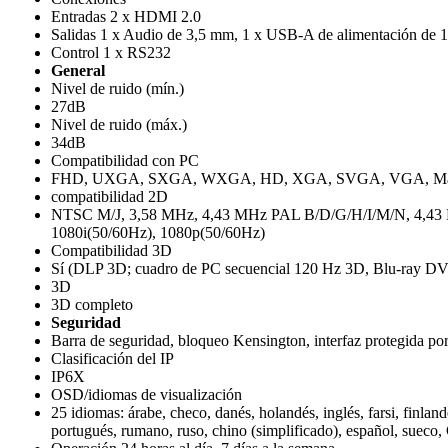
Entradas 2 x HDMI 2.0
Salidas 1 x Audio de 3,5 mm, 1 x USB-A de alimentación de 
Control 1 x RS232
General
Nivel de ruido (mín.)
27dB
Nivel de ruido (máx.)
34dB
Compatibilidad con PC
FHD, UXGA, SXGA, WXGA, HD, XGA, SVGA, VGA, M
compatibilidad 2D
NTSC M/J, 3,58 MHz, 4,43 MHz PAL B/D/G/H/I/M/N, 4,43 
1080i(50/60Hz), 1080p(50/60Hz)
Compatibilidad 3D
Sí (DLP 3D; cuadro de PC secuencial 120 Hz 3D, Blu-ray D
3D
3D completo
Seguridad
Barra de seguridad, bloqueo Kensington, interfaz protegida po
Clasificación del IP
IP6X
OSD/idiomas de visualización
25 idiomas: árabe, checo, danés, holandés, inglés, farsi, finlan
portugués, rumano, ruso, chino (simplificado), español, sueco, 