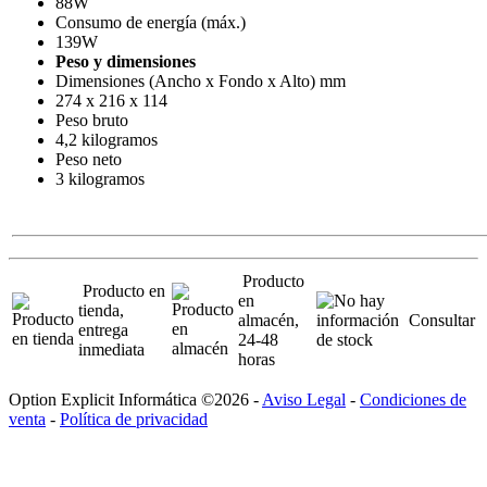
88W
Consumo de energía (máx.)
139W
Peso y dimensiones
Dimensiones (Ancho x Fondo x Alto) mm
274 x 216 x 114
Peso bruto
4,2 kilogramos
Peso neto
3 kilogramos
Producto
Producto en
en
tienda,
almacén,
Consultar
entrega
24-48
inmediata
horas
Option Explicit Informática ©2026 -
Aviso Legal
-
Condiciones de
venta
-
Política de privacidad