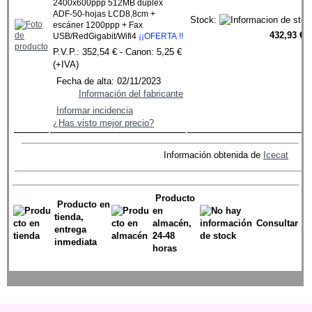
2400x600ppp 512MB dúplex
ADF-50-hojas LCD8,8cm +
Stock:
escáner 1200ppp + Fax
432,93 €
USB/RedGigabit/Wifi4
¡¡OFERTA !!
P.V.P.: 352,54 € - Canon: 5,25 €
(+IVA)
Fecha de alta: 02/11/2023
Información del fabricante
Informar incidencia
¿Has visto mejor precio?
Información obtenida de
Icecat
Producto
Producto en
en
tienda,
almacén,
Consultar
entrega
24-48
inmediata
horas