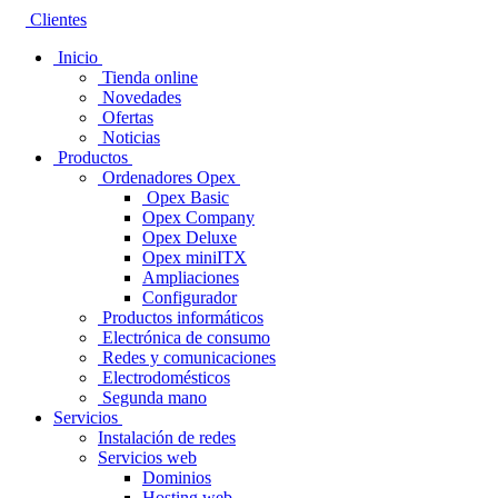
Clientes
Inicio
Tienda online
Novedades
Ofertas
Noticias
Productos
Ordenadores Opex
Opex Basic
Opex Company
Opex Deluxe
Opex miniITX
Ampliaciones
Configurador
Productos informáticos
Electrónica de consumo
Redes y comunicaciones
Electrodomésticos
Segunda mano
Servicios
Instalación de redes
Servicios web
Dominios
Hosting web