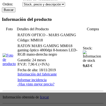
Orden:
Información del producto
Foto
Detalles del Producto
Compra
RATON OPTICO - MARS GAMING
Código: MM018
RATON MARS GAMING MM018
Stock:
gaming óptico 4800dpi 8-botones LED-
RGB mano-derecha negro
Garantía: 24 meses
P.V.P.: 7,96 € (+IVA)
9,63 €
Fecha de alta: 18/11/2019
Información del fabricante
Informar incidencia
¿Has visto mejor precio?
Información obtenida de
Icecat