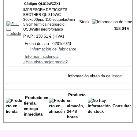
Código: QL810WCZX1
IMPRESORA DE TICKETS
BROTHER QL-810WC
300x600ppp 110-etiquetas/min
Stock:
5,8cm térmica negro/rojo
158,04 €
USB/Wifi4 negro/blanco
P.V.P.: 130,61 € (+IVA)
Fecha de alta: 23/01/2023
Información del fabricante
Informar incidencia
¿Has visto mejor precio?
Información obtenida de
Icecat
Producto
Producto en
en
tienda,
almacén,
Consultar
entrega
24-48
inmediata
horas