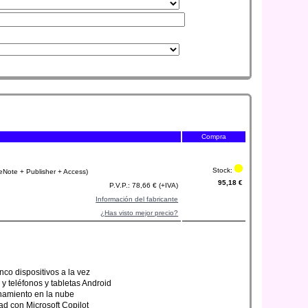
Compra
Stock:
Note + Publisher + Access)
95,18 €
P.V.P.: 78,66 € (+IVA)
Información del fabricante
¿Has visto mejor precio?
inco dispositivos a la vez
y teléfonos y tabletas Android
namiento en la nube
ad con Microsoft Copilot