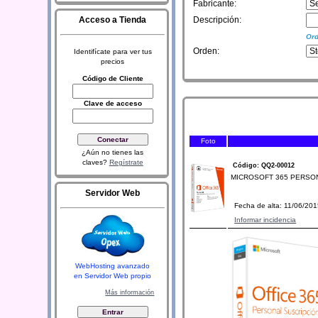
Fabricante:
Acceso a Tienda
Descripción:
Ord
Orden:
Identifícate para ver tus
precios
Código de Cliente
Clave de acceso
Foto
¿Aún no tienes las
claves?
Regístrate
Código: QQ2-00012
MICROSOFT 365 PERSONAL P
Servidor Web
Fecha de alta: 11/06/20
Informar incidencia
WebHosting avanzado
en Servidor Web propio
Más información