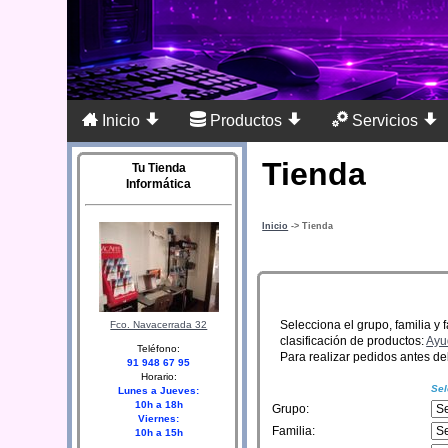
Inicio
Productos
Servicios
Tienda
Tu Tienda
Informática
Inicio
-> Tienda
Selecciona el grupo, familia y
Fco. Navacerrada 32
clasificación de productos:
Ayu
Teléfono:
Para realizar pedidos antes deb
91 948 67 95
Horario:
Sel
Lunes a Jueves:
10h a 18h
Grupo:
Viernes:
Familia:
10h a 15h