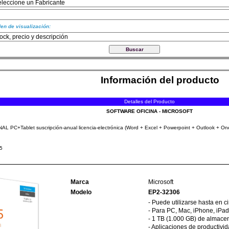
en de visualización:
Información del producto
Detalles del Producto
SOFTWARE OFICINA - MICROSOFT
C+Tablet suscripción-anual licencia-electrónica (Word + Excel + Powerpoint + Outlook + One
15
Marca
Microsoft
Modelo
EP2-32306
- Puede utilizarse hasta en c
- Para PC, Mac, iPhone, iPad 
- 1 TB (1.000 GB) de almace
- Aplicaciones de productivid